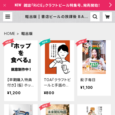
雑誌「RiCE」クラフトビール特集号、発売開始！
軽出版 | 書店ビールの放課後 BASE
店
HOME
軽出版
【早期購入特典
TOA『クラフトビ
餃子毎日
付き】（仮）ホップ
ールと手話の本
¥1,100
を食べる
〈ブルワリーハン
¥1,200
¥800
ドサイン編〉』