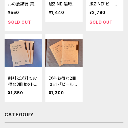
ルの放課後 第2
版ZINE 臨時増
版ZINE『ビール
号 IPAの歴史と
刊号「青流、盾を
の放課後』創刊
¥550
¥1,440
¥2,790
発展』
奔れ ルポ ブリ
号＋有明本、第2
ュッセルでの犯
号、第3号、テイ
SOLD OUT
SOLD OUT
罪被害」と『増補
スティングノート
改訂版 ビールの
セット
放課後 創刊号
＋有明本』セット
割引と送料でお
送料お得な2冊
得な3冊セット
セット『ビールの
『ビールの放課
放課後テイステ
¥1,850
¥1,300
後テイスティン
ィングノート ク
グノート クラフ
ラフトビールペ
トビールペーパ
ーパー版』
CATEGORY
ー版』