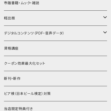
市販書籍・ムック・雑誌
軽出版
セット
デジタルコンテンツ（PDF・音声データ）
PDF
資格講座
音声データ
クーポン効果最大化セット
PDF＋音声データ
新刊・新作
ビア検（日本ビール検定）対策
当店限定特典付き