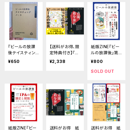
理師だから分か
術」ペアリングを
犯罪被害」
る、 継続できる
超える理論と実
飲み方改革
践
『ビールの放課
【送料がお得、限
紙版ZINE『ビー
後テイスティン
定特典付き】『知
ルの放課後』第3
グノート クラフ
って広がるビー
号 IPA特集中編
¥650
¥2,338
¥800
トビールペーパ
ルの世界 日本ビ
掲載
ー版』
ール検定公式テ
SOLD OUT
キスト（2024年
4月改訂版）』と
紙版ZINE 臨時
増刊号「青流、盾
を奔れ ルポ ブ
リュッセルでの犯
罪被害」
紙版ZINE『ビー
送料がお得 紙
送料がお得 紙