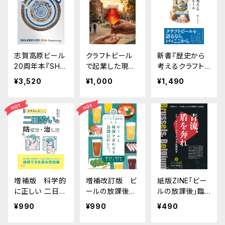
志賀高原ビール
クラフトビール
新書『歴史から
20周年本『SHIG
で起業した現役
考えるクラフト
A KOGEN BEE
の北海道大学院
ビール』
¥3,520
¥1,000
¥1,490
R 20th Annive
生の2年間！ 未
rsary』
来開拓物語
増補版 科学的
増補改訂版 ビ
紙版ZINE「ビー
に正しい 二日酔
ールの放課後
ルの放課後」臨
いの防ぎ方・治し
創刊号＋有明本
時増刊号「青流、
¥990
¥990
¥490
方 歯科医師（歯
「ビールと料理を
盾を奔れ ルポ
学博士）・公認心
合わせる基礎技
ブリュッセルでの