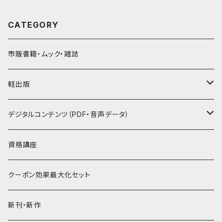
CATEGORY
市販書籍・ムック・雑誌
軽出版
セット
デジタルコンテンツ（PDF・音声データ）
PDF
資格講座
音声データ
クーポン効果最大化セット
PDF＋音声データ
新刊・新作