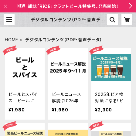
雑誌「RiCE」クラフトビール特集号、発売開始！
デジタルコンテンツ（PDF・音声デー
タ） | 書店ビールの放課後 BASE店
HOME
デジタルコンテンツ（PDF・音声データ）
ビールとスパイ
ビールニュース
2025年ビア検
ス ビールにス
解説（2025年
対策になる「ビ
パイスの⾹りが
9〜11月）
ールニュース解
¥1,980
¥1,980
¥2,300
する理由、 ある
説」ニュース一
いはスパイスが
覧＋録音データ
使われてきた経
（2025年10月4
緯
日実施、2025年