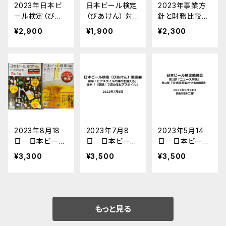
2023年日本ビ
日本ビール検定
2023年事業方
ール検定（びあ
（びあけん） 対
針と財務比較で
けん）振り返り
策になる 2023
知る大手ビール
¥2,900
¥1,900
¥2,300
会、ベルギービ
年国際ビール審
メーカー
ール出張報告
査会と注目のク
データ販売
ラフトブルワリー
10
2023年8月18
2023年7月8
2023年5月14
日 日本ビール
日 日本ビール
日 日本ビール
検定（びあけん）
検定（びあけん）
検定（びあけん）
¥3,300
¥3,500
¥3,500
勉強会いちばん
勉強会「最新情
勉強会 「ニュ
詳しい「ここ1年
報と『横断』で深
ース解説」「公式
のビールニュー
めるビアスタイ
問題集ボツ寄稿
ス解説」 録音・
ル」 録音・表示
解説」 録音・表
表示データ
データ
示データ
もっと見る