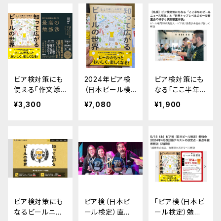
タ（2025年6月2
025年5月6日実
2日実施分）
施分）
ビア検対策にも
2024年ビア検
ビア検対策にも
使える「作文添
（日本ビール検
なる「ここ半年の
削」と「暗記ワー
定）対策用ニュ
ビールニュース
¥3,300
¥7,080
¥1,900
クショップ」
ース・テキスト改
解説」表示資料
訂点解説3本セ
＋録音データ
ット
ビア検対策にも
ビア検（日本ビ
「ビア検（日本ビ
なるビールニュ
ール検定）直前
ール検定）勉強