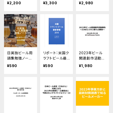
ース解説（2024
勉強会「更新し
会 2024年4月
¥2,200
¥3,300
¥2,980
年8月）
ておきたい統計・
改訂版テキスト
数字」「受賞から
の改定点・要点
見る国産ビー
を徹底解説」録
ル」
音・表示資料デ
ータ
日英独ビール用
リポート：米国ク
2023年ビール
語集勉強ノー
ラフトビール最
関連創作活動報
ト 『日本ビール
新事情2018（P
告〜ZINEビジネ
¥590
¥590
¥1,980
検定（びあけん）
DF）
ス参入の勝算〜
公式テキスト』対
応