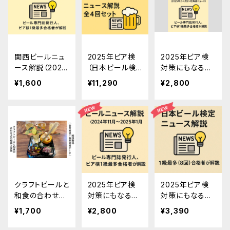
5〜8月分）
関西ビールニュ
2025年ビア検
2025年ビア検
ース解説（2025
（日本ビール検
対策にもなる
年9月28日実
定）対策用ニュ
「ビールニュース
¥1,600
¥11,290
¥2,800
施）
ース解説全4回
解説」ニュース
セット
一覧＋録音デー
タ（2025年8月2
4日実施、2025
年2〜4月分）
クラフトビールと
2025年ビア検
2025年ビア検
和食の合わせ方
対策にもなる
対策にもなる
の理論と実践
「ビールニュース
「ビールニュース
¥1,700
¥2,800
¥3,390
解説」ニュース
解説」表示資料
一覧＋録音デー
＋録音データ（2