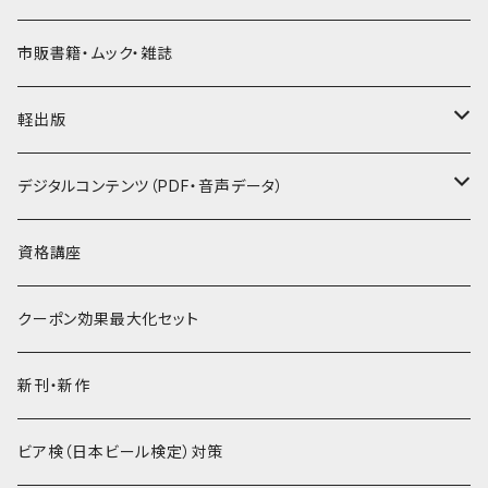
市販書籍・ムック・雑誌
軽出版
セット
デジタルコンテンツ（PDF・音声データ）
PDF
資格講座
音声データ
クーポン効果最大化セット
PDF＋音声データ
新刊・新作
ビア検（日本ビール検定）対策