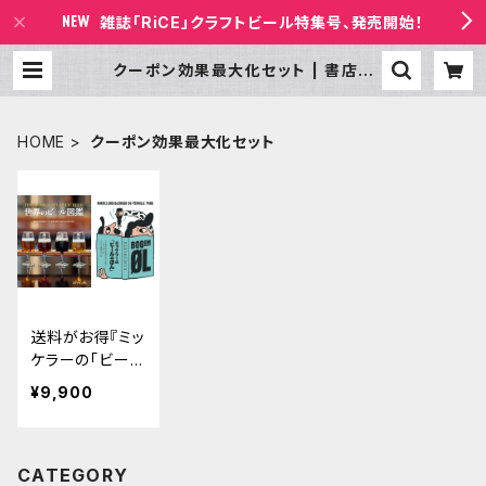
雑誌「RiCE」クラフトビール特集号、発売開始！
クーポン効果最大化セット | 書店ビ
ールの放課後 BASE店
HOME
クーポン効果最大化セット
送料がお得『ミッ
ケラーの「ビール
のほん」』『世界
¥9,900
のビール図鑑』2
冊セット
CATEGORY