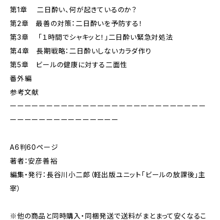
第1章 二日酔い、何が起きているのか？
第2章 最善の対策：二日酔いを予防する！
第3章 「１時間でシャキッと！」二日酔い緊急対処法
第4章 長期戦略：二日酔いしないカラダ作り
第5章 ビールの健康に対する二面性
番外編
参考文献
ーーーーーーーーーーーーーーーーーーーーーーーーーーー
ーーーーーーーーーーーーーーー
A6判60ページ
著者：安彦善裕
編集・発行：長谷川小二郎（軽出版ユニット「ビールの放課後」主
宰）
※他の商品と同時購入・同梱発送で送料がまとまって安くなるこ