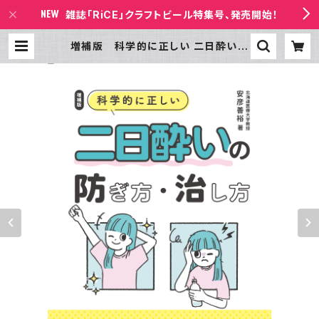
雑誌「RiCE」クラフトビール特集号、発売開始！
増補版 科学的に正しい 二日酔いの
防ぎ方・治し方 歯科医師（歯学博士）・
公認心理師だから分かる、 継続できる
飲み方改革 | 書店ビールの放課後 B
ASE店