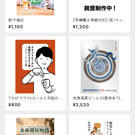
餃子毎日
【早期購入特典付き】（仮）ホップ
を食べる
¥1,100
¥1,200
TOA『クラフトビールと手話の
志賀高原ビール20周年本『SHI
本〈ブルワリーハンドサイン編〉』
GA KOGEN BEER 20th Anni
¥800
¥3,520
versary』