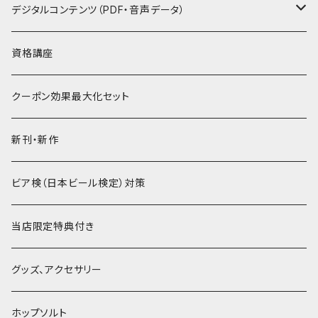
セット
デジタルコンテンツ（PDF・音声データ）
PDF
資格講座
音声データ
クーポン効果最大化セット
PDF＋音声データ
新刊・新作
ビア検（日本ビール検定）対策
当店限定特典付き
グッズ、アクセサリー
ホップソルト