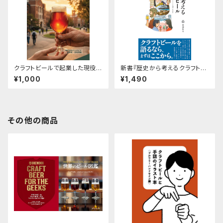
クラフトビールで起業した現役の
新書『歴史から考えるクラフトビ
北海道大学院生の2年間！ 未来
ール』
¥1,000
¥1,490
開拓物語
その他の商品