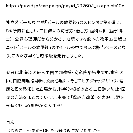
https://payid.jp/campaign/payid_202604_usepoints10x
独立系ビール専門誌「ビールの放課後」のスピンオフ第4弾は、
『科学的に正しい 二日酔いの防ぎ方・治し方 歯科医師（歯学博
士）・公認心理師だから分かる、 継続できる飲み方改革』。出版ユ
ニット「ビールの放課後」のタイトルの中で最速の販売ペースとな
り、このたび早くも増補版を発行しました。
著者は北海道医療大学歯学部教授・安彦善裕先生です。歯科医
師、口腔病理指導医、公認心理師、そしてビアジャッジという、健
康と酒を熟知した立場から、科学的根拠のある二日酔い防止・回
復の方法をまとめています。本書で「飲み方改革」を実現し、酒を
末長く楽しめる豊かな人生を！
目次
はじめに 〜あの朝を、もう繰り返さないために〜