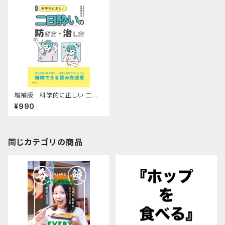
増補版 科学的に正しい 二日
酔いの防ぎ方・治し方 歯科医師
¥990
（歯学博士）・公認心理師だから
分かる、 継続できる飲み方改革
同じカテゴリの商品