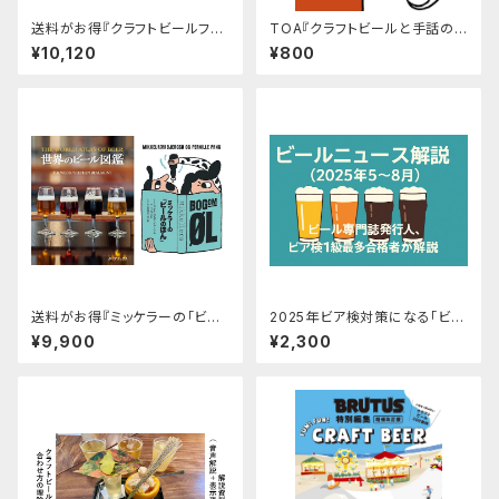
送料がお得『クラフトビールフォ
TOA『クラフトビールと手話の
アザギークス』『世界のビール図
本〈ブルワリーハンドサイン編〉』
¥10,120
¥800
鑑』2冊セット
送料がお得『ミッケラーの「ビー
2025年ビア検対策になる「ビー
ルのほん」』『世界のビール図鑑』
ルニュース解説」ニュース一覧＋
¥9,900
¥2,300
2冊セット
録音データ（2025年10月4日実
施、2025年5〜8月分）