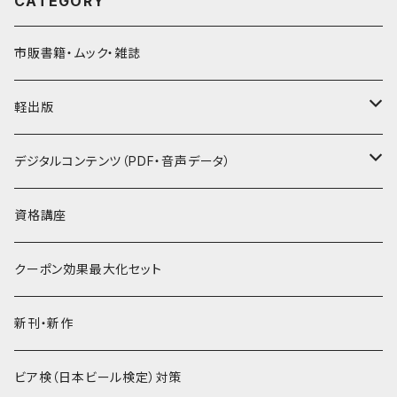
CATEGORY
市販書籍・ムック・雑誌
軽出版
セット
デジタルコンテンツ（PDF・音声データ）
PDF
資格講座
音声データ
クーポン効果最大化セット
PDF＋音声データ
新刊・新作
ビア検（日本ビール検定）対策