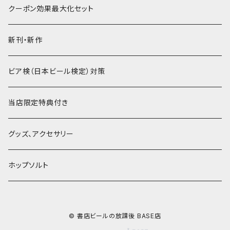
音声データ
クーポン効果最大化セット
PDF＋音声データ
新刊・新作
ビア検（日本ビール検定）対策
当店限定特典付き
グッズ、アクセサリー
ホップソルト
© 書店ビールの放課後 BASE店