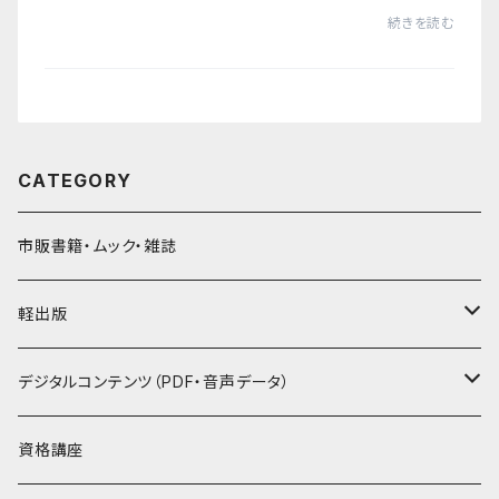
は、予約販売である『知って広がるビールの世界 日本ビー
続きを読む
ル検定公式テキスト（2024年4月改訂版）』...
CATEGORY
市販書籍・ムック・雑誌
軽出版
セット
デジタルコンテンツ（PDF・音声データ）
PDF
資格講座