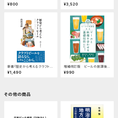
本〈ブルワリーハンドサイン編〉』
GA KOGEN BEER 20th Anni
¥800
¥3,520
versary』
新書『歴史から考えるクラフトビ
増補改訂版 ビールの放課後
ール』
創刊号＋有明本「ビールと料理
¥1,490
¥990
を合わせる基礎技術」ペアリン
グを超える理論と実践
その他の商品