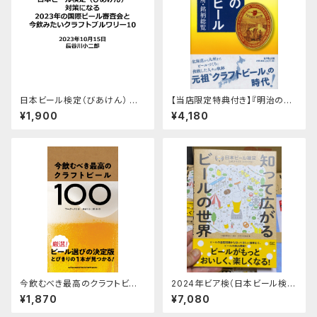
日本ビール検定（びあけん） 対
【当店限定特典付き】『明治の地
策になる 2023年国際ビール審
方ビール 全国醸造所・銘柄総
¥1,900
¥4,180
査会と注目のクラフトブルワリー
覧』
10
今飲むべき最高のクラフトビー
2024年ビア検（日本ビール検
ル100
定）対策用ニュース・テキスト改
¥1,870
¥7,080
訂点解説3本セット