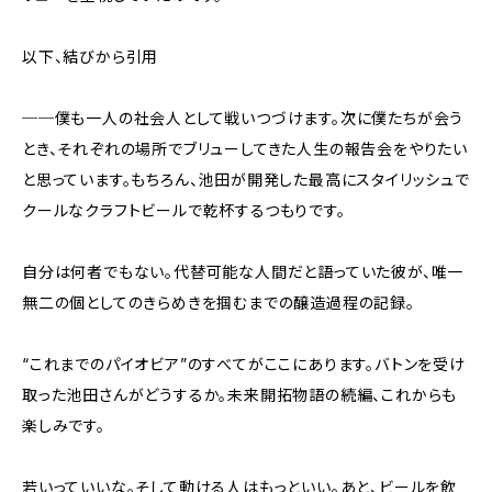
以下、結びから引用
──僕も⼀⼈の社会⼈として戦いつづけます。次に僕たちが会う
とき、それぞれの場所でブリューしてきた⼈⽣の報告会をやりたい
と思っています。もちろん、池⽥が開発した最⾼にスタイリッシュで
クールなクラフトビールで乾杯するつもりです。
自分は何者でもない。代替可能な人間だと語っていた彼が、唯一
無二の個としてのきらめきを掴むまでの醸造過程の記録。
“これまでのパイオビア”のすべてがここにあります。バトンを受け
取った池田さんがどうするか。未来開拓物語の続編、これからも
楽しみです。
若いっていいな。そして動ける人はもっといい。あと、ビールを飲