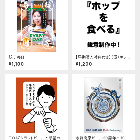
餃子毎日
【早期購入特典付き】（仮）ホップ
を食べる
¥1,100
¥1,200
TOA『クラフトビールと手話の
志賀高原ビール20周年本『SHI