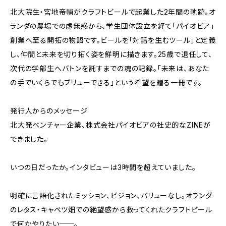
北大院生・宮地帝輔がクラフトビールで起業した2年間の軌跡。オ
ランダの農場での虚無感から、学生団体設立を経て「パイオビア」
創業へ至る開拓の物語です。ビールを「対話を生むツール」と定義
し、仲間と未来を切り拓く姿を鮮明に描きます。25歳で退任して、
次代の学部生へバトンを託すまでの魂の記録。「未来は、あなた
の手でいくらでもブリューできる」という希望を贈る一冊です。
発行人からのメッセージ
北大発ベンチャー企業、株式会社パイオビアの社史的なZINEが
できました。
いつの日だったか。インタビューは3時間を超えていました。
明確に言語化されたミッション、ビジョン、バリューなし。オランダ
のレタス・キャベツ畑での絶望感から救ってくれたクラフトビール
で何かやりたい──。