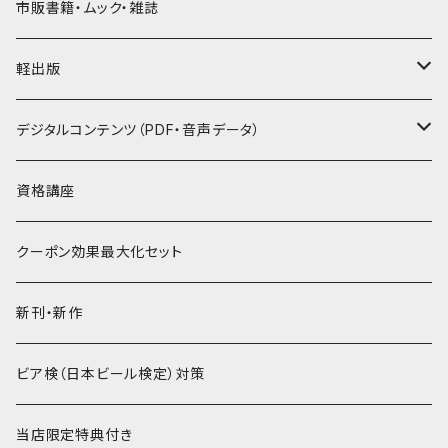
市販書籍・ムック・雑誌
軽出版
セット
デジタルコンテンツ（PDF・音声データ）
PDF
資格講座
音声データ
クーポン効果最大化セット
PDF＋音声データ
新刊・新作
ビア検（日本ビール検定）対策
当店限定特典付き