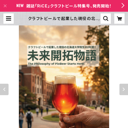
雑誌「RiCE」クラフトビール特集号、発売開始！
クラフトビールで起業した現役の北海
道大学院生の2年間！ 未来開拓物語 |
書店ビールの放課後 BASE店