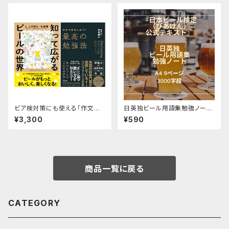
ビア検対策にも使える「作文添
日英独ビール用語集勉強ノー
削」と「暗記ワークショップ」
ト 『日本ビール検定（びあけ
¥3,300
¥590
ん）公式テキスト』対応
商品一覧に戻る
CATEGORY