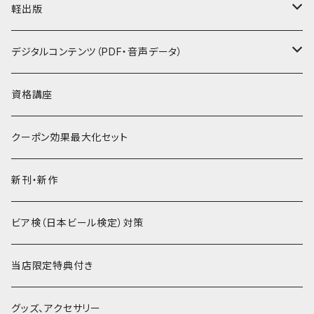
軽出版
セット
デジタルコンテンツ（PDF・音声データ）
PDF
資格講座
音声データ
クーポン効果最大化セット
PDF＋音声データ
新刊・新作
ビア検（日本ビール検定）対策
当店限定特典付き
グッズ、アクセサリー