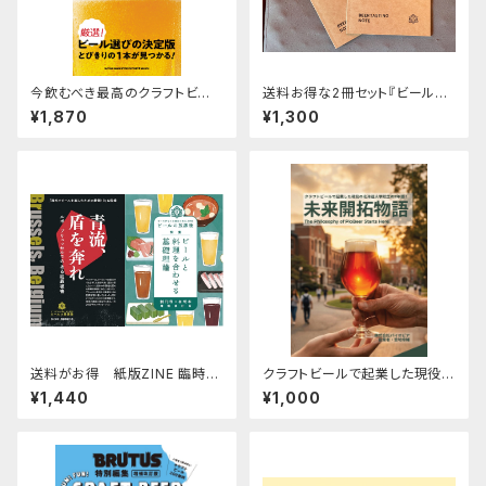
今飲むべき最高のクラフトビー
送料お得な2冊セット『ビールの
ル100
放課後テイスティングノート ク
¥1,870
¥1,300
ラフトビールペーパー版』
送料がお得 紙版ZINE 臨時増
クラフトビールで起業した現役の
刊号「青流、盾を奔れ ルポ ブ
北海道大学院生の2年間！ 未来
¥1,440
¥1,000
リュッセルでの犯罪被害」と『増
開拓物語
補改訂版 ビールの放課後 創刊
号＋有明本』セット