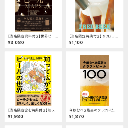
【当店限定資料付き】世界ビール
【当店限定特典付き】RiCE(ライ
MAPS イラストで味わう80銘
ス) 2026年 7月号 [雑誌] ビー
¥3,080
¥1,100
柄の図鑑
ルは自由だ。
【当店限定含む特典付き】知って
今飲むべき最高のクラフトビー
広がるビールの世界 日本ビール
ル100
¥1,980
¥1,870
検定公式テキスト（2026-2027
年版）