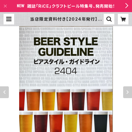
雑誌「RiCE」クラフトビール特集号、発売開始！
当店限定資料付き【2024年発行】ビ
アスタイル・ガイドライン2404版(英
語併記) | 書店ビールの放課後 BAS
E店