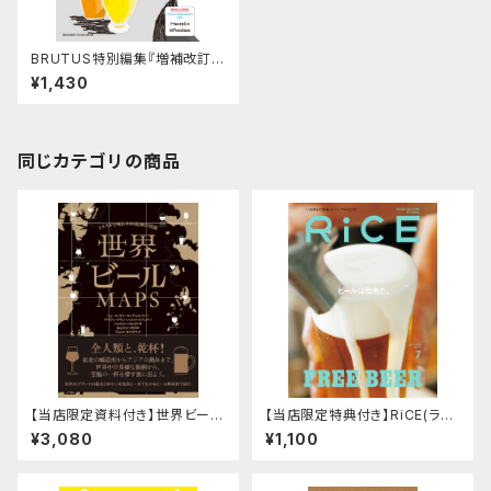
BRUTUS特別編集『増補改訂版
クラフトビールを語らおう！』
¥1,430
同じカテゴリの商品
【当店限定資料付き】世界ビール
【当店限定特典付き】RiCE(ライ
MAPS イラストで味わう80銘
ス) 2026年 7月号 [雑誌] ビー
¥3,080
¥1,100
柄の図鑑
ルは自由だ。