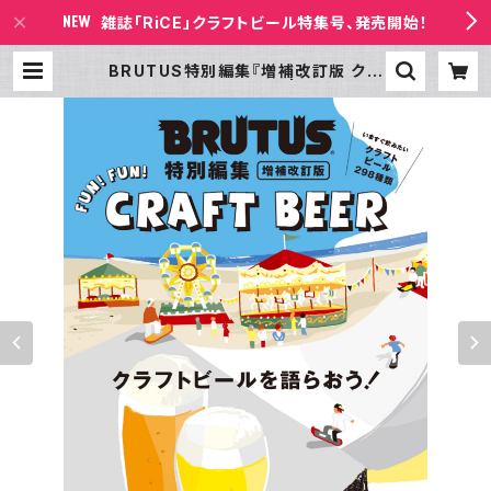
雑誌「RiCE」クラフトビール特集号、発売開始！
BRUTUS特別編集『増補改訂版 クラ
フトビールを語らおう！』 | 書店ビール
の放課後 BASE店