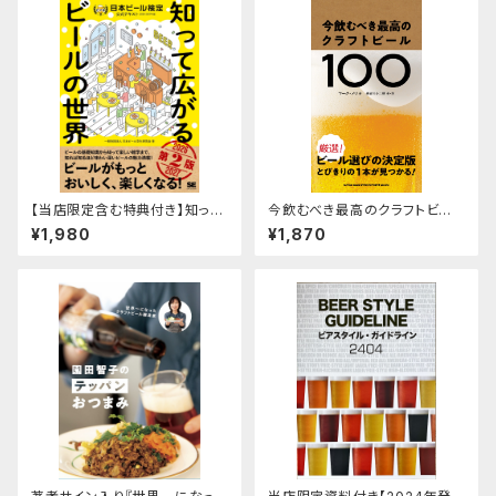
【当店限定含む特典付き】知って
今飲むべき最高のクラフトビー
広がるビールの世界 日本ビール
ル100
¥1,980
¥1,870
検定公式テキスト（2026-2027
年版）