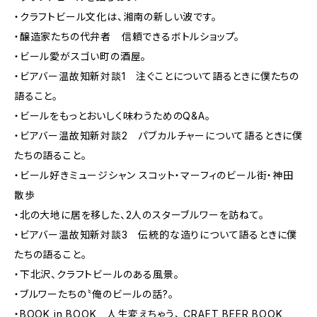
・クラフトビール文化は、湘南の新しい波です。
・醸造家たちの代弁者 信頼できるボトルショップ。
・ビール愛がスゴい町の酒屋。
・ビアバー温故知新対談1 注ぐことについて語るときに僕たちの
語ること。
・ビールをもっとおいしく味わうためのQ&A。
・ビアバー温故知新対談2 パブカルチャーについて語るときに僕
たちの語ること。
・ビール好きミュージシャン スコット・マーフィのビール街・神田
散歩
・北の大地に居を移した、2人のスターブルワーを訪ねて。
・ビアバー温故知新対談3 伝統的な造りについて語るときに僕
たちの語ること。
・下北沢、クラフトビールのある風景。
・ブルワーたちの〝俺のビールの話?。
・BOOK in BOOK 人生変えちゃう、 CRAFT BEER BOOK