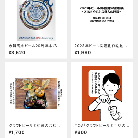
志賀高原ビール20周年本『SHI
2023年ビール関連創作活動報
GA KOGEN BEER 20th Anni
告〜ZINEビジネス参入の勝
¥3,520
¥1,980
versary』
算〜
クラフトビールと和食の合わせ
TOA『クラフトビールと手話の
方の理論と実践
本〈ブルワリーハンドサイン編〉』
¥1,700
¥800