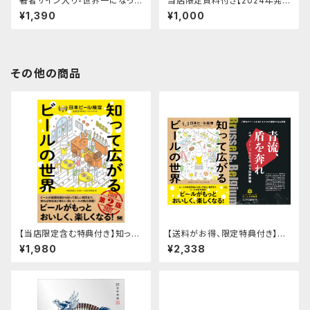
著者サイン入り『世界一になった
当店限定資料付き【2024年発
クラフトビール醸造家 園田智子
行】ビアスタイル・ガイドライン2
¥1,390
¥1,000
のテッパンおつまみ』
404版(英語併記)
その他の商品
【当店限定含む特典付き】知って
【送料がお得、限定特典付き】
広がるビールの世界 日本ビール
『知って広がるビールの世界 日
¥1,980
¥2,338
検定公式テキスト（2026-2027
本ビール検定公式テキスト（202
年版）
4年4月改訂版）』と紙版ZINE
臨時増刊号「青流、盾を奔れ ル
ポ ブリュッセルでの犯罪被害」