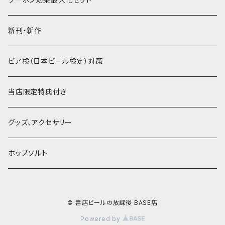
PDF＋音声データ
新刊・新作
ビア検（日本ビール検定）対策
当店限定特典付き
グッズ、アクセサリー
ホップソルト
© 書店ビールの放課後 BASE店
Powered by